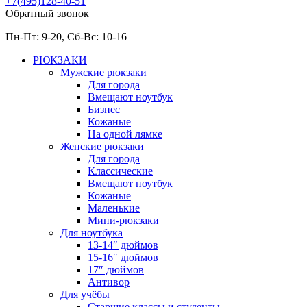
+7(495)128-40-51
Обратный звонок
Пн-Пт: 9-20, Сб-
Вс: 10-
16
РЮКЗАКИ
Мужские рюкзаки
Для города
Вмещают ноутбук
Бизнес
Кожаные
На одной лямке
Женские рюкзаки
Для города
Классические
Вмещают ноутбук
Кожаные
Маленькие
Мини-рюкзаки
Для ноутбука
13-14″ дюймов
15-16″ дюймов
17″ дюймов
Антивор
Для учёбы
Старшие классы и студенты