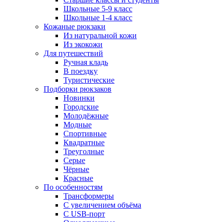
Школьные 5-9 класс
Школьные 1-4 класс
Кожаные рюкзаки
Из натуральной кожи
Из экокожи
Для путешествий
Ручная кладь
В поездку
Туристические
Подборки рюкзаков
Новинки
Городские
Молодёжные
Модные
Спортивные
Квадратные
Треуголные
Серые
Чёрные
Красные
По особенностям
Трансформеры
С увеличением объёма
С USB-порт