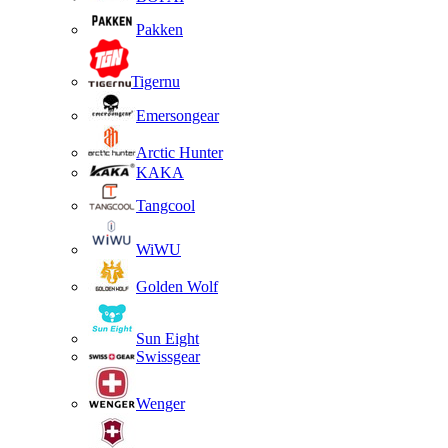
Pakken
Tigernu
Emersongear
Arctic Hunter
KAKA
Tangcool
WiWU
Golden Wolf
Sun Eight
Swissgear
Wenger