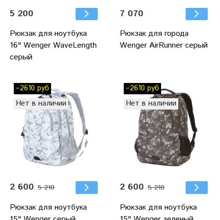
5 200
7 070
Рюкзак для ноутбука
Рюкзак для города
16" Wenger WaveLength
Wenger AirRunner серый
серый
–2610 руб
–2610 руб
Нет в наличии
Нет в наличии
2 600
2 600
5 210
5 210
Рюкзак для ноутбука
Рюкзак для ноутбука
15" Wenger серый
15" Wenger зеленый