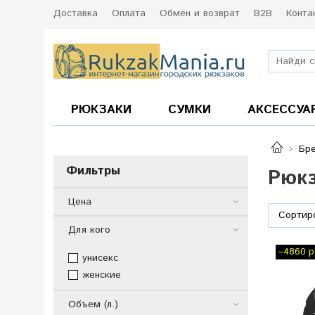
Доставка
Оплата
Обмен и возврат
B2B
Конта
РЮКЗАКИ
СУМКИ
АКСЕССУА
Бр
Фильтры
Рюкз
Цена
Для кого
–4860 р
унисекс
женские
Объем (л.)