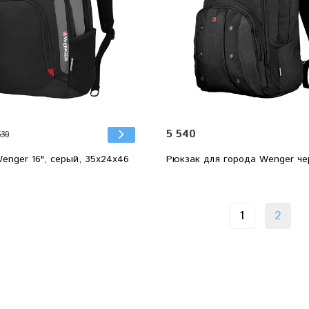
5 540
530
enger 16", серый, 35x24x46
Рюкзак для города Wenger ч
1
2