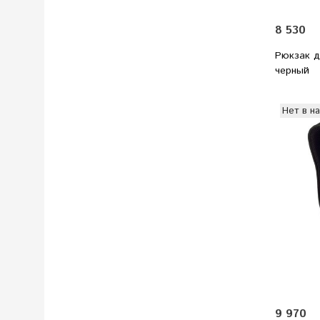
8 530
Рюкзак д
черный
Нет в н
9 970