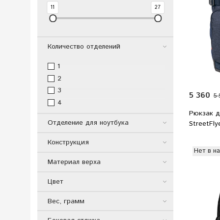
11
27
Количество отделений
1
2
3
5 360
5 
4
Рюкзак д
Отделение для ноутбука
StreetFly
Конструкция
Нет в н
Материал верха
Цвет
Вес, грамм