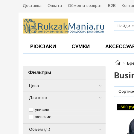
Доставка
Оплата
Обмен и возврат
B2B
Конта
РЮКЗАКИ
СУМКИ
АКСЕССУА
Бр
Фильтры
Busi
Цена
Для кого
–600 ру
унисекс
женские
Объем (л.)