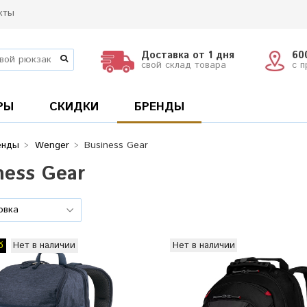
кты
Доставка от 1 дня
60
свой склад товара
с 
РЫ
СКИДКИ
БРЕНДЫ
енды
Wenger
Business Gear
ness Gear
Нет в наличии
Нет в наличии
б