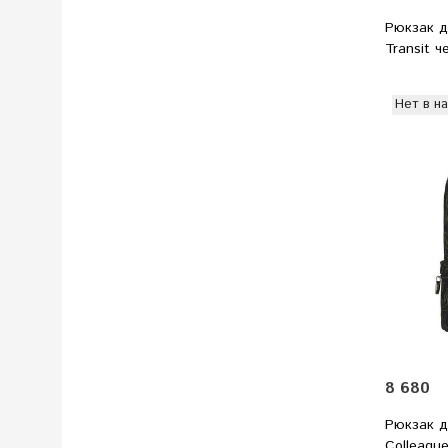
Рюкзак д
Transit ч
Нет в н
8 680
Рюкзак д
Colleagu