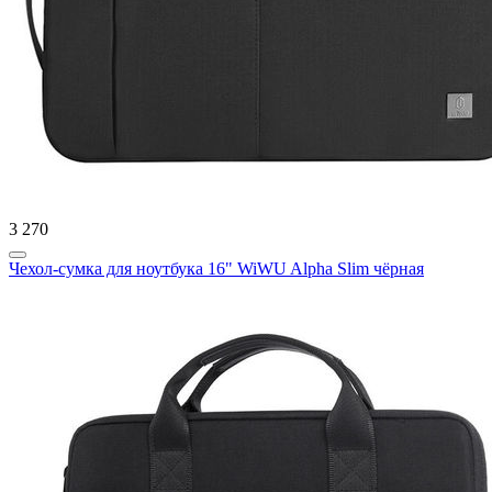
3 270
Чехол-сумка для ноутбука 16" WiWU Alpha Slim чёрная