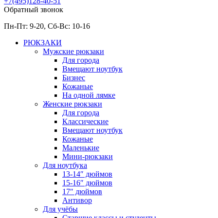
+7(495)128-40-51
Обратный звонок
Пн-Пт: 9-20, Сб-
Вс: 10-
16
РЮКЗАКИ
Мужские рюкзаки
Для города
Вмещают ноутбук
Бизнес
Кожаные
На одной лямке
Женские рюкзаки
Для города
Классические
Вмещают ноутбук
Кожаные
Маленькие
Мини-рюкзаки
Для ноутбука
13-14″ дюймов
15-16″ дюймов
17″ дюймов
Антивор
Для учёбы
Старшие классы и студенты