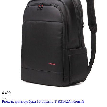
4 490
Рюкзак для ноутбука 16 Tigernu T-B3142A чёрный