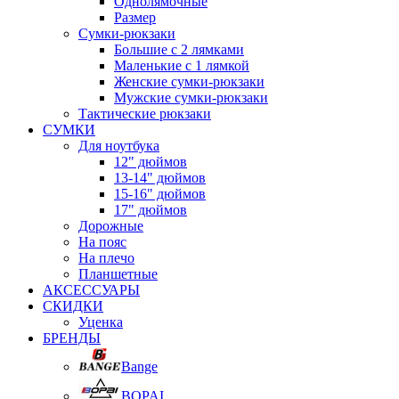
Однолямочные
Размер
Сумки-рюкзаки
Большие с 2 лямками
Маленькие с 1 лямкой
Женские сумки-рюкзаки
Мужские сумки-рюкзаки
Тактические рюкзаки
СУМКИ
Для ноутбука
12" дюймов
13-14" дюймов
15-16" дюймов
17" дюймов
Дорожные
На пояс
На плечо
Планшетные
АКСЕССУАРЫ
СКИДКИ
Уценка
БРЕНДЫ
Bange
BOPAI