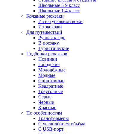
Школьные 5-9 класс
Школьные 1-4 класс
Кожаные рюкзаки
Из натуральной кожи
Из экокожи
Для путешествий
Ручная кладь
В поездку
Туристические
Подборки рюкзаков
Новинки
Городские
Молодёжные
Модные
Спортивные
Квадратные
Треуголные
Серые
Чёрные
Красные
По особенностям
Трансформеры
С увеличением объёма
С USB-порт