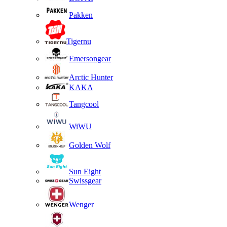
Pakken
Tigernu
Emersongear
Arctic Hunter
KAKA
Tangcool
WiWU
Golden Wolf
Sun Eight
Swissgear
Wenger