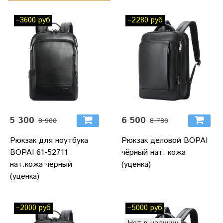
–3600 руб
–2280 руб
5 300
6 500
8 900
8 780
Рюкзак для ноутбука
Рюкзак деловой BOPAI
BOPAI 61-52711
чёрный нат. кожа
нат.кожа черный
(уценка)
(уценка)
–2000 руб
–5000 руб