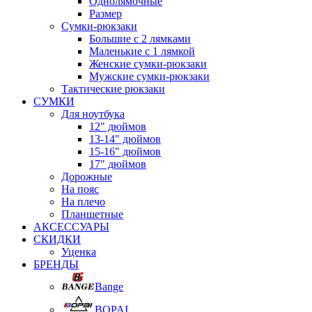
Однолямочные
Размер
Сумки-рюкзаки
Большие с 2 лямками
Маленькие с 1 лямкой
Женские сумки-рюкзаки
Мужские сумки-рюкзаки
Тактические рюкзаки
СУМКИ
Для ноутбука
12" дюймов
13-14" дюймов
15-16" дюймов
17" дюймов
Дорожные
На пояс
На плечо
Планшетные
АКСЕССУАРЫ
СКИДКИ
Уценка
БРЕНДЫ
Bange
BOPAI