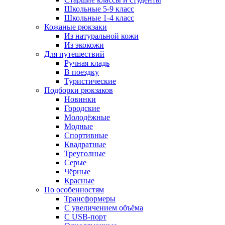
Школьные 5-9 класс
Школьные 1-4 класс
Кожаные рюкзаки
Из натуральной кожи
Из экокожи
Для путешествий
Ручная кладь
В поездку
Туристические
Подборки рюкзаков
Новинки
Городские
Молодёжные
Модные
Спортивные
Квадратные
Треуголные
Серые
Чёрные
Красные
По особенностям
Трансформеры
С увеличением объёма
С USB-порт