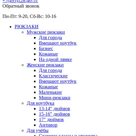
+7(495)128-40-51
Обратный звонок
Пн-Пт: 9-20, Сб-
Вс: 10-
16
РЮКЗАКИ
Мужские рюкзаки
Для города
Вмещают ноутбук
Бизнес
Кожаные
На одной лямке
Женские рюкзаки
Для города
Классические
Вмещают ноутбук
Кожаные
Маленькие
Мини-рюкзаки
Для ноутбука
13-14″ дюймов
15-16″ дюймов
17″ дюймов
Антивор
Для учёбы
Старшие классы и студенты