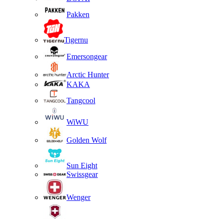
Pakken
Tigernu
Emersongear
Arctic Hunter
KAKA
Tangcool
WiWU
Golden Wolf
Sun Eight
Swissgear
Wenger