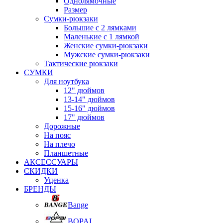
Однолямочные
Размер
Сумки-рюкзаки
Большие с 2 лямками
Маленькие с 1 лямкой
Женские сумки-рюкзаки
Мужские сумки-рюкзаки
Тактические рюкзаки
СУМКИ
Для ноутбука
12" дюймов
13-14" дюймов
15-16" дюймов
17" дюймов
Дорожные
На пояс
На плечо
Планшетные
АКСЕССУАРЫ
СКИДКИ
Уценка
БРЕНДЫ
Bange
BOPAI