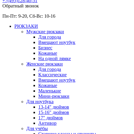
+7(495)128-40-51
Обратный звонок
Пн-Пт: 9-20, Сб-
Вс: 10-
16
РЮКЗАКИ
Мужские рюкзаки
Для города
Вмещают ноутбук
Бизнес
Кожаные
На одной лямке
Женские рюкзаки
Для города
Классические
Вмещают ноутбук
Кожаные
Маленькие
Мини-рюкзаки
Для ноутбука
13-14″ дюймов
15-16″ дюймов
17″ дюймов
Антивор
Для учёбы
Старшие классы и студенты