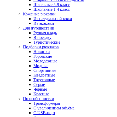
Школьные 5-9 класс
Школьные 1-4 класс
Кожаные рюкзаки
Из натуральной кожи
Из экокожи
Для путешествий
Ручная кладь
В поездку
Туристические
Подборки рюкзаков
Новинки
Городские
Молодёжные
Модные
Спортивные
Квадратные
Треуголные
Серые
Чёрные
Красные
По особенностям
Трансформеры
С увеличением объёма
С USB-порт