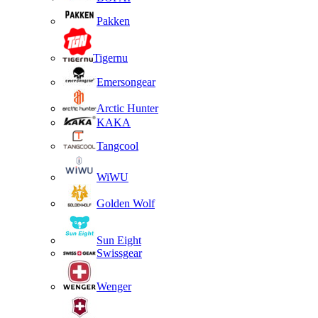
Pakken
Tigernu
Emersongear
Arctic Hunter
KAKA
Tangcool
WiWU
Golden Wolf
Sun Eight
Swissgear
Wenger