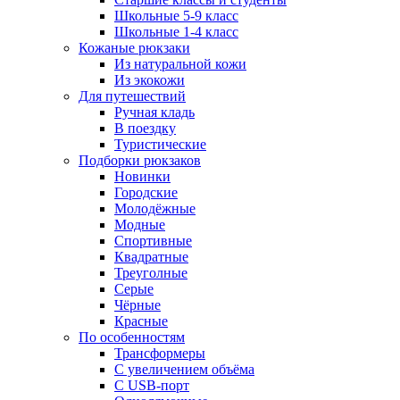
Школьные 5-9 класс
Школьные 1-4 класс
Кожаные рюкзаки
Из натуральной кожи
Из экокожи
Для путешествий
Ручная кладь
В поездку
Туристические
Подборки рюкзаков
Новинки
Городские
Молодёжные
Модные
Спортивные
Квадратные
Треуголные
Серые
Чёрные
Красные
По особенностям
Трансформеры
С увеличением объёма
С USB-порт