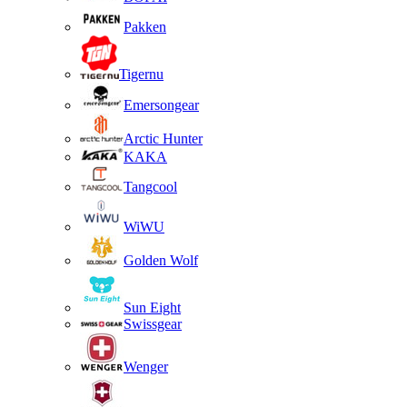
Pakken
Tigernu
Emersongear
Arctic Hunter
KAKA
Tangcool
WiWU
Golden Wolf
Sun Eight
Swissgear
Wenger