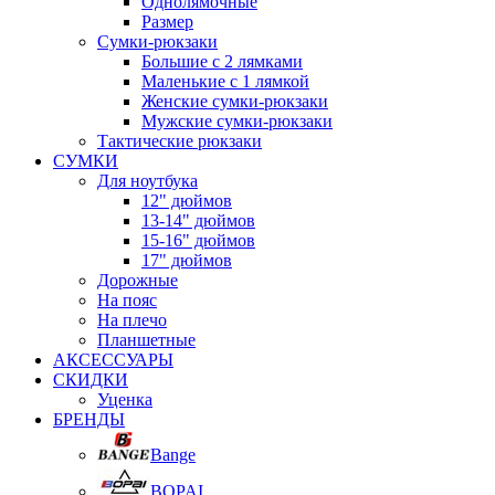
Однолямочные
Размер
Сумки-рюкзаки
Большие с 2 лямками
Маленькие с 1 лямкой
Женские сумки-рюкзаки
Мужские сумки-рюкзаки
Тактические рюкзаки
СУМКИ
Для ноутбука
12" дюймов
13-14" дюймов
15-16" дюймов
17" дюймов
Дорожные
На пояс
На плечо
Планшетные
АКСЕССУАРЫ
СКИДКИ
Уценка
БРЕНДЫ
Bange
BOPAI