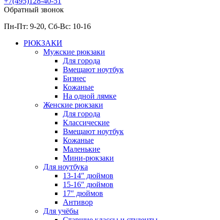
+7(495)128-40-51
Обратный звонок
Пн-Пт: 9-20, Сб-
Вс: 10-
16
РЮКЗАКИ
Мужские рюкзаки
Для города
Вмещают ноутбук
Бизнес
Кожаные
На одной лямке
Женские рюкзаки
Для города
Классические
Вмещают ноутбук
Кожаные
Маленькие
Мини-рюкзаки
Для ноутбука
13-14″ дюймов
15-16″ дюймов
17″ дюймов
Антивор
Для учёбы
Старшие классы и студенты