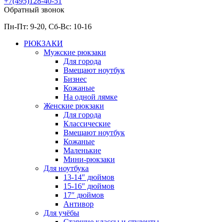
+7(495)128-40-51
Обратный звонок
Пн-Пт: 9-20, Сб-
Вс: 10-
16
РЮКЗАКИ
Мужские рюкзаки
Для города
Вмещают ноутбук
Бизнес
Кожаные
На одной лямке
Женские рюкзаки
Для города
Классические
Вмещают ноутбук
Кожаные
Маленькие
Мини-рюкзаки
Для ноутбука
13-14″ дюймов
15-16″ дюймов
17″ дюймов
Антивор
Для учёбы
Старшие классы и студенты