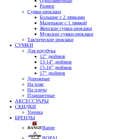
Однолямочные
Размер
Сумки-рюкзаки
Большие с 2 лямками
Маленькие с 1 лямкой
Женские сумки-рюкзаки
Мужские сумки-рюкзаки
Тактические рюкзаки
СУМКИ
Для ноутбука
12" дюймов
13-14" дюймов
15-16" дюймов
17" дюймов
Дорожные
На пояс
На плечо
Планшетные
АКСЕССУАРЫ
СКИДКИ
Уценка
БРЕНДЫ
Bange
BOPAI