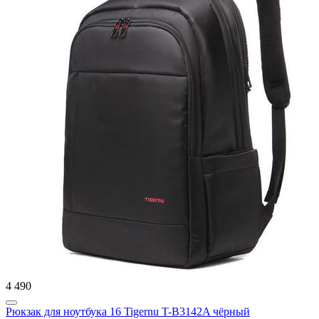
4 490
Рюкзак для ноутбука 16 Tigernu T-B3142A чёрный