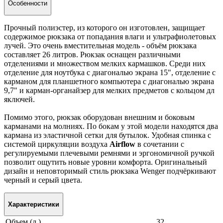
Особенности
Прочный полиэстер, из которого он изготовлен, защищает
содержимое рюкзака от попадания влаги и ультрафиолетовых
лучей. Это очень вместительная модель - объём рюкзака
составляет 26 литров. Рюкзак оснащен различными
отделениями и множеством мелких кармашков. Среди них
отделение для ноутбука с диагональю экрана 15", отделение с
карманом для планшетного компьютера с диагональю экрана
9,7" и карман-органайзер для мелких предметов с кольцом дл
яключей.
Помимо этого, рюкзак оборудован внешним и боковым
карманами на молниях. По бокам у этой модели находятся два
кармана из эластичной сетки для бутылок. Удобная спинка с
системой циркуляции воздуха
Airflow
в сочетании с
регулируемыми плечевыми ремнями и эргономичной ручкой
позволит ощутить новые уровни комфорта. Оригинальный
дизайн и неповторимый стиль рюкзака Wenger подчёркивают
черный и серый цвета.
Характеристики
Объем (л.)
32