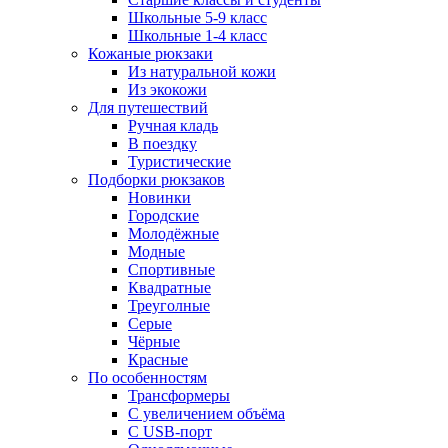
Школьные 5-9 класс
Школьные 1-4 класс
Кожаные рюкзаки
Из натуральной кожи
Из экокожи
Для путешествий
Ручная кладь
В поездку
Туристические
Подборки рюкзаков
Новинки
Городские
Молодёжные
Модные
Спортивные
Квадратные
Треуголные
Серые
Чёрные
Красные
По особенностям
Трансформеры
С увеличением объёма
С USB-порт