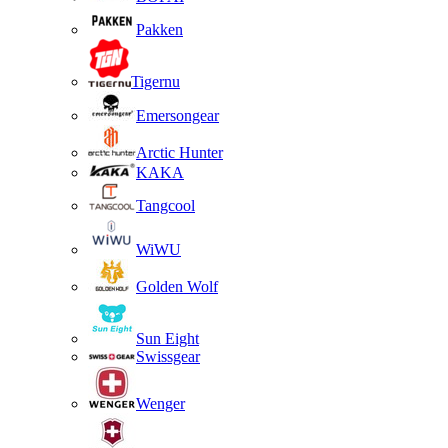
Pakken
Tigernu
Emersongear
Arctic Hunter
KAKA
Tangcool
WiWU
Golden Wolf
Sun Eight
Swissgear
Wenger