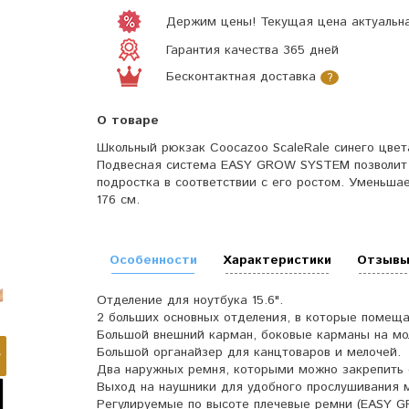
Держим цены! Текущая цена актуальна
Гарантия качества 365 дней
Бесконтактная доставка
?
О товаре
Школьный рюкзак Coocazoo ScaleRale синего цве
Подвесная система EASY GROW SYSTEM позволит о
подростка в соответствии с его ростом. Уменьша
176 см.
Особенности
Характеристики
Отзывы
Отделение для ноутбука 15.6".
2 больших основных отделения, в которые помещ
Большой внешний карман, боковые карманы на мол
Большой органайзер для канцтоваров и мелочей.
Два наружных ремня, которыми можно закрепить с
Выход на наушники для удобного прослушивания 
Регулируемые по высоте плечевые ремни (EASY 