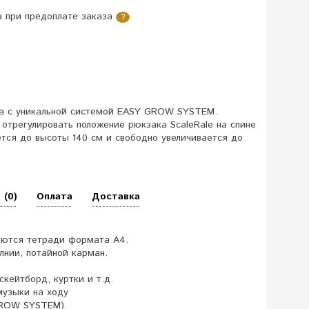
 при предоплате заказа
?
та с уникальной системой EASY GROW SYSTEM.
трегулировать положение рюкзака ScaleRale на спине
ется до высоты 140 см и свободно увеличивается до
 (0)
Оплата
Доставка
аются тетради формата А4.
нии, потайной карман.
кейтборд, куртки и т.д.
музыки на ходу
GROW SYSTEM).