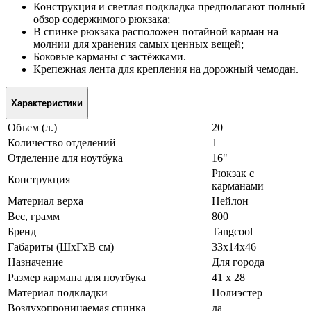
Конструкция и светлая подкладка предполагают полный
обзор содержимого рюкзака;
В спинке рюкзака расположен потайной карман на
молнии для хранения самых ценных вещей;
Боковые карманы с застёжками.
Крепежная лента для крепления на дорожный чемодан.
Характеристики
Объем (л.)
20
Количество отделений
1
Отделение для ноутбука
16"
Рюкзак с
Конструкция
карманами
Материал верха
Нейлон
Вес, грамм
800
Бренд
Tangcool
Габариты (ШxГxВ см)
33x14x46
Назначение
Для города
Размер кармана для ноутбука
41 х 28
Материал подкладки
Полиэстер
Воздухопроницаемая спинка
да