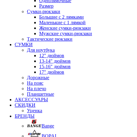
Однолямочные
Размер
Сумки-рюкзаки
Большие с 2 лямками
Маленькие с 1 лямкой
Женские сумки-рюкзаки
Мужские сумки-рюкзаки
Тактические рюкзаки
СУМКИ
Для ноутбука
12" дюймов
13-14" дюймов
15-16" дюймов
17" дюймов
Дорожные
На пояс
На плечо
Планшетные
АКСЕССУАРЫ
СКИДКИ
Уценка
БРЕНДЫ
Bange
BOPAI