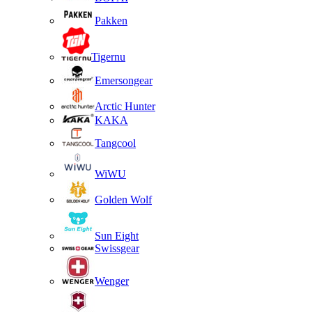
Pakken
Tigernu
Emersongear
Arctic Hunter
KAKA
Tangcool
WiWU
Golden Wolf
Sun Eight
Swissgear
Wenger