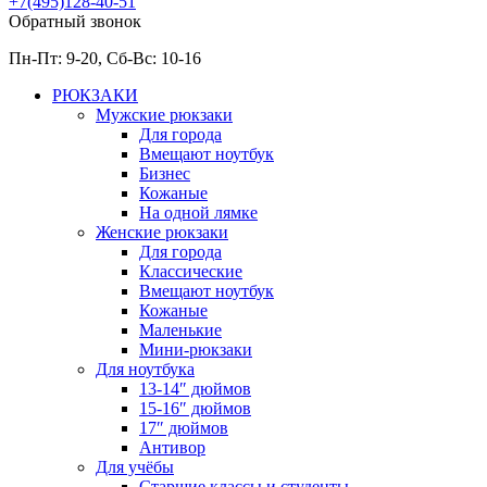
+7(495)128-40-51
Обратный звонок
Пн-Пт: 9-20, Сб-
Вс: 10-
16
РЮКЗАКИ
Мужские рюкзаки
Для города
Вмещают ноутбук
Бизнес
Кожаные
На одной лямке
Женские рюкзаки
Для города
Классические
Вмещают ноутбук
Кожаные
Маленькие
Мини-рюкзаки
Для ноутбука
13-14″ дюймов
15-16″ дюймов
17″ дюймов
Антивор
Для учёбы
Старшие классы и студенты