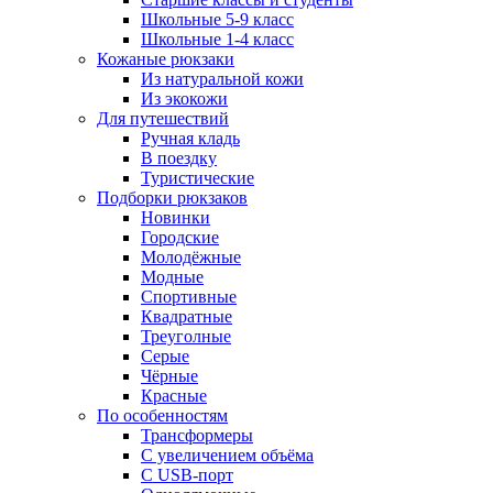
Школьные 5-9 класс
Школьные 1-4 класс
Кожаные рюкзаки
Из натуральной кожи
Из экокожи
Для путешествий
Ручная кладь
В поездку
Туристические
Подборки рюкзаков
Новинки
Городские
Молодёжные
Модные
Спортивные
Квадратные
Треуголные
Серые
Чёрные
Красные
По особенностям
Трансформеры
С увеличением объёма
С USB-порт