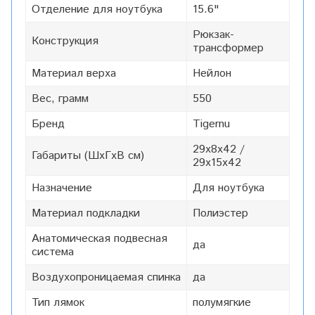
Отделение для ноутбука
15.6"
Рюкзак-
Конструкция
трансформер
Материал верха
Нейлон
Вес, грамм
550
Бренд
Tigernu
29х8х42 /
Габариты (ШxГxВ см)
29х15х42
Назначение
Для ноутбука
Материал подкладки
Полиэстер
Анатомическая подвесная
да
система
Воздухопроницаемая спинка
да
Тип лямок
полумягкие