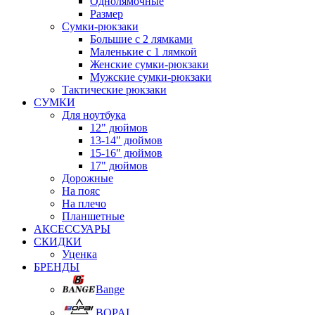
Однолямочные
Размер
Сумки-рюкзаки
Большие с 2 лямками
Маленькие с 1 лямкой
Женские сумки-рюкзаки
Мужские сумки-рюкзаки
Тактические рюкзаки
СУМКИ
Для ноутбука
12" дюймов
13-14" дюймов
15-16" дюймов
17" дюймов
Дорожные
На пояс
На плечо
Планшетные
АКСЕССУАРЫ
СКИДКИ
Уценка
БРЕНДЫ
Bange
BOPAI