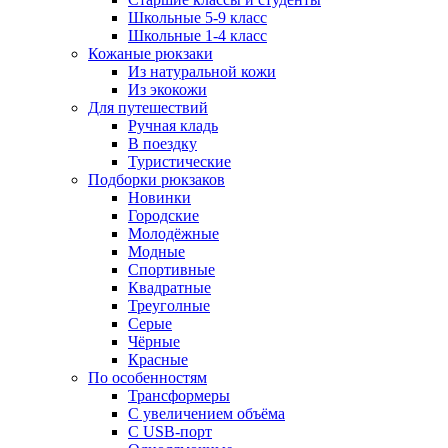
Школьные 5-9 класс
Школьные 1-4 класс
Кожаные рюкзаки
Из натуральной кожи
Из экокожи
Для путешествий
Ручная кладь
В поездку
Туристические
Подборки рюкзаков
Новинки
Городские
Молодёжные
Модные
Спортивные
Квадратные
Треуголные
Серые
Чёрные
Красные
По особенностям
Трансформеры
С увеличением объёма
С USB-порт