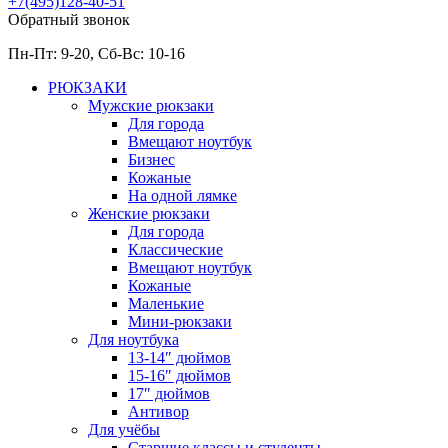
+7(495)128-40-51
Обратный звонок
Пн-Пт: 9-20, Сб-
Вс: 10-
16
РЮКЗАКИ
Мужские рюкзаки
Для города
Вмещают ноутбук
Бизнес
Кожаные
На одной лямке
Женские рюкзаки
Для города
Классические
Вмещают ноутбук
Кожаные
Маленькие
Мини-рюкзаки
Для ноутбука
13-14″ дюймов
15-16″ дюймов
17″ дюймов
Антивор
Для учёбы
Старшие классы и студенты