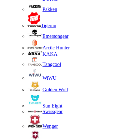
Pakken
Tigernu
Emersongear
Arctic Hunter
KAKA
Tangcool
WiWU
Golden Wolf
Sun Eight
Swissgear
Wenger