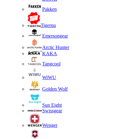
Pakken
Tigernu
Emersongear
Arctic Hunter
KAKA
Tangcool
WiWU
Golden Wolf
Sun Eight
Swissgear
Wenger