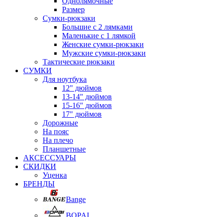
Однолямочные
Размер
Сумки-рюкзаки
Большие с 2 лямками
Маленькие с 1 лямкой
Женские сумки-рюкзаки
Мужские сумки-рюкзаки
Тактические рюкзаки
СУМКИ
Для ноутбука
12" дюймов
13-14" дюймов
15-16" дюймов
17" дюймов
Дорожные
На пояс
На плечо
Планшетные
АКСЕССУАРЫ
СКИДКИ
Уценка
БРЕНДЫ
Bange
BOPAI