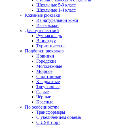
Школьные 5-9 класс
Школьные 1-4 класс
Кожаные рюкзаки
Из натуральной кожи
Из экокожи
Для путешествий
Ручная кладь
В поездку
Туристические
Подборки рюкзаков
Новинки
Городские
Молодёжные
Модные
Спортивные
Квадратные
Треуголные
Серые
Чёрные
Красные
По особенностям
Трансформеры
С увеличением объёма
С USB-порт