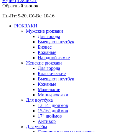
+7(495)128-40-51
Обратный звонок
Пн-Пт: 9-20, Сб-
Вс: 10-
16
РЮКЗАКИ
Мужские рюкзаки
Для города
Вмещают ноутбук
Бизнес
Кожаные
На одной лямке
Женские рюкзаки
Для города
Классические
Вмещают ноутбук
Кожаные
Маленькие
Мини-рюкзаки
Для ноутбука
13-14″ дюймов
15-16″ дюймов
17″ дюймов
Антивор
Для учёбы
Старшие классы и студенты