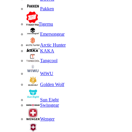
Pakken
Tigernu
Emersongear
Arctic Hunter
KAKA
Tangcool
WiWU
Golden Wolf
Sun Eight
Swissgear
Wenger