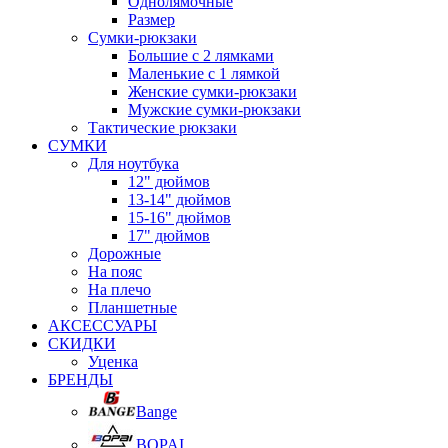
Однолямочные
Размер
Сумки-рюкзаки
Большие с 2 лямками
Маленькие с 1 лямкой
Женские сумки-рюкзаки
Мужские сумки-рюкзаки
Тактические рюкзаки
СУМКИ
Для ноутбука
12" дюймов
13-14" дюймов
15-16" дюймов
17" дюймов
Дорожные
На пояс
На плечо
Планшетные
АКСЕССУАРЫ
СКИДКИ
Уценка
БРЕНДЫ
Bange
BOPAI