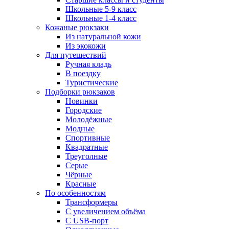
Школьные 5-9 класс
Школьные 1-4 класс
Кожаные рюкзаки
Из натуральной кожи
Из экокожи
Для путешествий
Ручная кладь
В поездку
Туристические
Подборки рюкзаков
Новинки
Городские
Молодёжные
Модные
Спортивные
Квадратные
Треуголные
Серые
Чёрные
Красные
По особенностям
Трансформеры
С увеличением объёма
С USB-порт