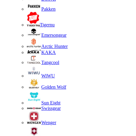
Pakken
Tigernu
Emersongear
Arctic Hunter
KAKA
Tangcool
WiWU
Golden Wolf
Sun Eight
Swissgear
Wenger