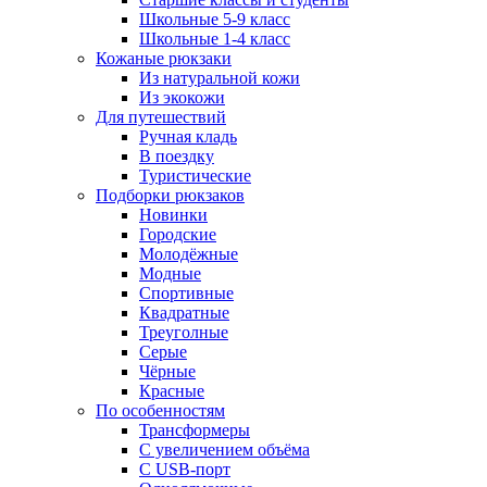
Школьные 5-9 класс
Школьные 1-4 класс
Кожаные рюкзаки
Из натуральной кожи
Из экокожи
Для путешествий
Ручная кладь
В поездку
Туристические
Подборки рюкзаков
Новинки
Городские
Молодёжные
Модные
Спортивные
Квадратные
Треуголные
Серые
Чёрные
Красные
По особенностям
Трансформеры
С увеличением объёма
С USB-порт