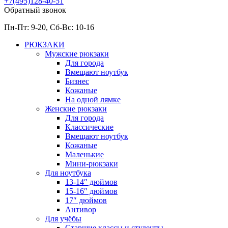
+7(495)128-40-51
Обратный звонок
Пн-Пт: 9-20, Сб-
Вс: 10-
16
РЮКЗАКИ
Мужские рюкзаки
Для города
Вмещают ноутбук
Бизнес
Кожаные
На одной лямке
Женские рюкзаки
Для города
Классические
Вмещают ноутбук
Кожаные
Маленькие
Мини-рюкзаки
Для ноутбука
13-14″ дюймов
15-16″ дюймов
17″ дюймов
Антивор
Для учёбы
Старшие классы и студенты