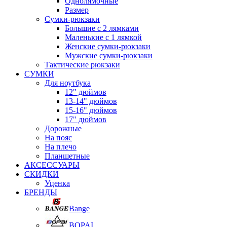
Однолямочные
Размер
Сумки-рюкзаки
Большие с 2 лямками
Маленькие с 1 лямкой
Женские сумки-рюкзаки
Мужские сумки-рюкзаки
Тактические рюкзаки
СУМКИ
Для ноутбука
12" дюймов
13-14" дюймов
15-16" дюймов
17" дюймов
Дорожные
На пояс
На плечо
Планшетные
АКСЕССУАРЫ
СКИДКИ
Уценка
БРЕНДЫ
Bange
BOPAI