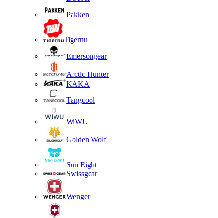
Pakken
Tigernu
Emersongear
Arctic Hunter
KAKA
Tangcool
WiWU
Golden Wolf
Sun Eight
Swissgear
Wenger