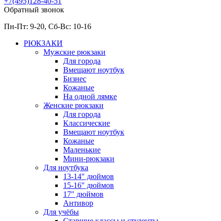
+7(495)128-40-51
Обратный звонок
Пн-Пт: 9-20, Сб-
Вс: 10-
16
РЮКЗАКИ
Мужские рюкзаки
Для города
Вмещают ноутбук
Бизнес
Кожаные
На одной лямке
Женские рюкзаки
Для города
Классические
Вмещают ноутбук
Кожаные
Маленькие
Мини-рюкзаки
Для ноутбука
13-14″ дюймов
15-16″ дюймов
17″ дюймов
Антивор
Для учёбы
Старшие классы и студенты