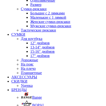
Однолямочные
Размер
Сумки-рюкзаки
Большие с 2 лямками
Маленькие с 1 лямкой
Женские сумки-рюкзаки
Мужские сумки-рюкзаки
Тактические рюкзаки
СУМКИ
Для ноутбука
12" дюймов
13-14" дюймов
15-16" дюймов
17" дюймов
Дорожные
На пояс
На плечо
Планшетные
АКСЕССУАРЫ
СКИДКИ
Уценка
БРЕНДЫ
Bange
BOPAI