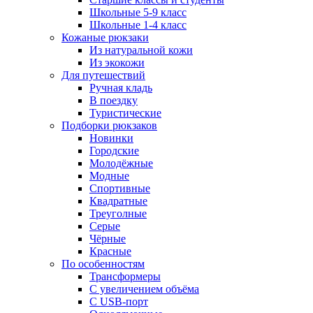
Школьные 5-9 класс
Школьные 1-4 класс
Кожаные рюкзаки
Из натуральной кожи
Из экокожи
Для путешествий
Ручная кладь
В поездку
Туристические
Подборки рюкзаков
Новинки
Городские
Молодёжные
Модные
Спортивные
Квадратные
Треуголные
Серые
Чёрные
Красные
По особенностям
Трансформеры
С увеличением объёма
С USB-порт