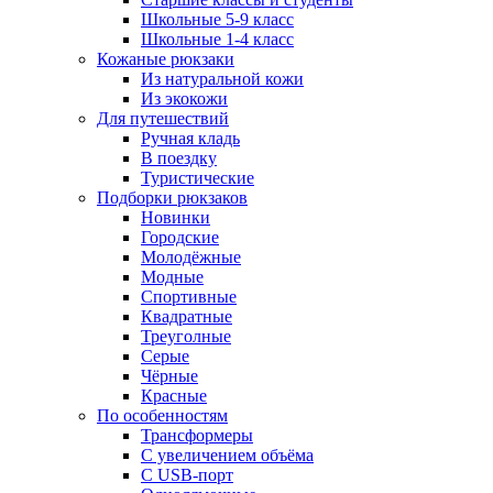
Школьные 5-9 класс
Школьные 1-4 класс
Кожаные рюкзаки
Из натуральной кожи
Из экокожи
Для путешествий
Ручная кладь
В поездку
Туристические
Подборки рюкзаков
Новинки
Городские
Молодёжные
Модные
Спортивные
Квадратные
Треуголные
Серые
Чёрные
Красные
По особенностям
Трансформеры
С увеличением объёма
С USB-порт