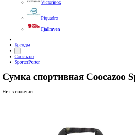
Victorinox
Piquadro
Fjallraven
Бренды
-
Coocazoo
SporterPorter
Сумка спортивная Coocazoo Spo
Нет в наличии