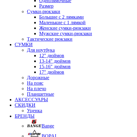
Однолямочные
Размер
Сумки-рюкзаки
Большие с 2 лямками
Маленькие с 1 лямкой
Женские сумки-рюкзаки
Мужские сумки-рюкзаки
Тактические рюкзаки
СУМКИ
Для ноутбука
12" дюймов
13-14" дюймов
15-16" дюймов
17" дюймов
Дорожные
На пояс
На плечо
Планшетные
АКСЕССУАРЫ
СКИДКИ
Уценка
БРЕНДЫ
Bange
BOPAI