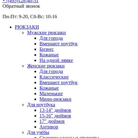
+7(495)128-40-51
Обратный звонок
Пн-Пт: 9-20, Сб-
Вс: 10-
16
РЮКЗАКИ
Мужские рюкзаки
Для города
Вмещают ноутбук
Бизнес
Кожаные
На одной лямке
Женские рюкзаки
Для города
Классические
Вмещают ноутбук
Кожаные
Маленькие
Мини-рюкзаки
Для ноутбука
13-14″ дюймов
15-16″ дюймов
17″ дюймов
Антивор
Для учёбы
Старшие классы и студенты