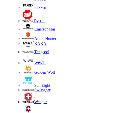
Pakken
Tigernu
Emersongear
Arctic Hunter
KAKA
Tangcool
WiWU
Golden Wolf
Sun Eight
Swissgear
Wenger