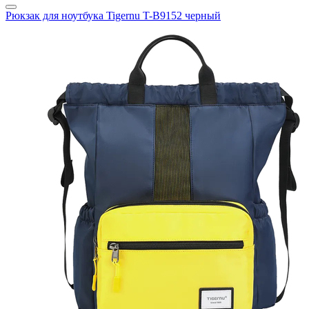
Рюкзак для ноутбука Tigernu T-B9152 черный