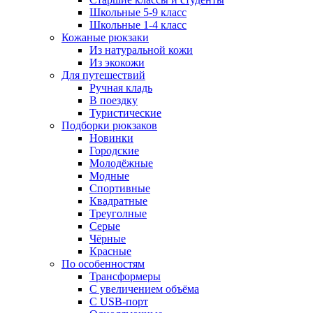
Школьные 5-9 класс
Школьные 1-4 класс
Кожаные рюкзаки
Из натуральной кожи
Из экокожи
Для путешествий
Ручная кладь
В поездку
Туристические
Подборки рюкзаков
Новинки
Городские
Молодёжные
Модные
Спортивные
Квадратные
Треуголные
Серые
Чёрные
Красные
По особенностям
Трансформеры
С увеличением объёма
С USB-порт