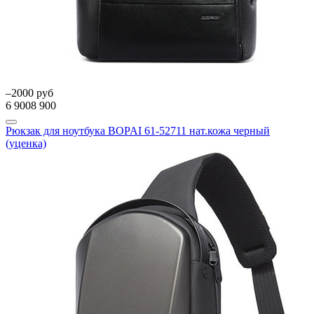
–2000 руб
6 900
8 900
Рюкзак для ноутбука BOPAI 61-52711 нат.кожа черный
(уценка)