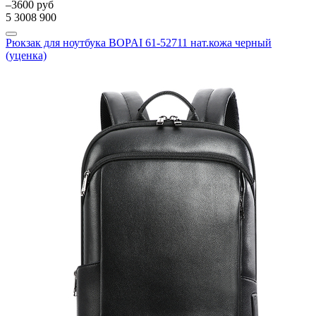
–3600 руб
5 300
8 900
Рюкзак для ноутбука BOPAI 61-52711 нат.кожа черный
(уценка)