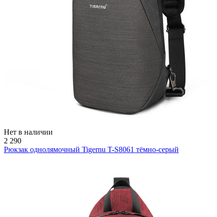
Нет в наличии
2 290
Рюкзак однолямочный Tigernu T-S8061 тёмно-серый