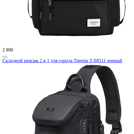
2 890
Складной рюкзак 2 в 1 для города Tigernu T-S8511 черный