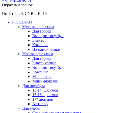
+7(495)128-40-51
Обратный звонок
Пн-Пт: 9-20, Сб-
Вс: 10-
16
РЮКЗАКИ
Мужские рюкзаки
Для города
Вмещают ноутбук
Бизнес
Кожаные
На одной лямке
Женские рюкзаки
Для города
Классические
Вмещают ноутбук
Кожаные
Маленькие
Мини-рюкзаки
Для ноутбука
13-14″ дюймов
15-16″ дюймов
17″ дюймов
Антивор
Для учёбы
Старшие классы и студенты