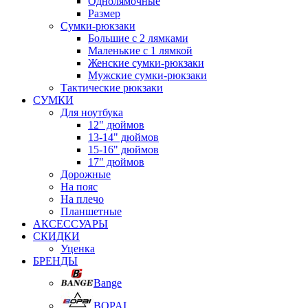
Однолямочные
Размер
Сумки-рюкзаки
Большие с 2 лямками
Маленькие с 1 лямкой
Женские сумки-рюкзаки
Мужские сумки-рюкзаки
Тактические рюкзаки
СУМКИ
Для ноутбука
12" дюймов
13-14" дюймов
15-16" дюймов
17" дюймов
Дорожные
На пояс
На плечо
Планшетные
АКСЕССУАРЫ
СКИДКИ
Уценка
БРЕНДЫ
Bange
BOPAI