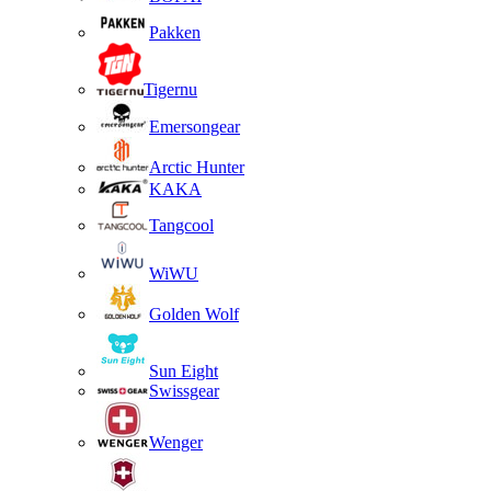
Pakken
Tigernu
Emersongear
Arctic Hunter
KAKA
Tangcool
WiWU
Golden Wolf
Sun Eight
Swissgear
Wenger