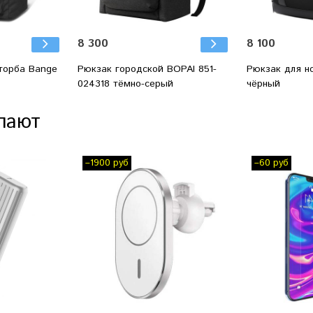
8 300
8 100
торба Bange
Рюкзак городской BOPAI 851-
Рюкзак для н
024318 тёмно-серый
чёрный
пают
–1900 руб
–60 руб