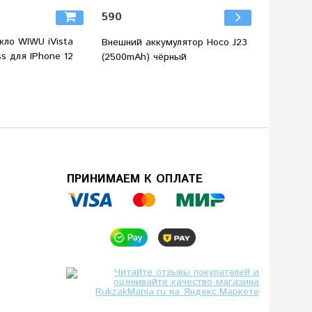
590
3 270
кло WIWU iVista
Внешний аккумулятор Hoco J23
Внешний
s для IPhone 12
(2500mAh) чёрный
09 (2000
ПРИНИМАЕМ К ОПЛАТЕ