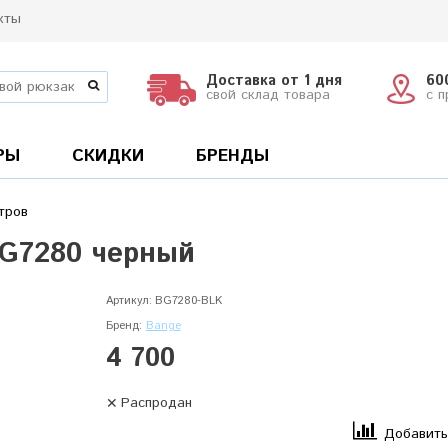
кты
Доставка от 1 дня
60
свой склад товара
с 
РЫ
СКИДКИ
БРЕНДЫ
тров
BG7280 черный
Артикул:
BG7280-BLK
Бренд:
Bange
4 700
Распродан
Добавить