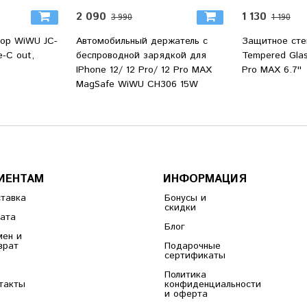
2 090
1 130
3 990
1 190
ор WiWU JC-
Автомобильный держатель с
Защитное сте
-C out,
беспроводной зарядкой для
Tempered Glas
IPhone 12/ 12 Pro/ 12 Pro MAX
Pro MAX 6.7''
MagSafe WiWU CH306 15W
ИЕНТАМ
ИНФОРМАЦИЯ
тавка
Бонусы и
скидки
ата
Блог
ен и
врат
Подарочные
сертификаты
B
Политика
такты
конфиденциальности
и оферта