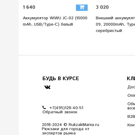
1 640
3 020
Аккумулятор WiWU JC-02 (10000
Внешний аккумулят
mAh, USB/Type-C) белый
09, 20000mAh, Type
серебристый
БУДЬ В КУРСЕ
КЛ
Дос
Опл
Обм
+7(495)128-40-51
воз
Обратный звонок
B2
2018-2024 © RukzakMania.ru
Кон
Рюкзаки для города от
экспертов рынка