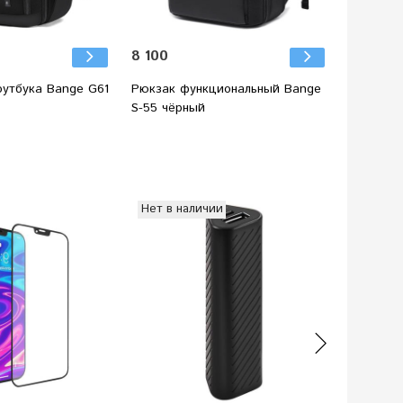
8 100
5 900
оутбука Bange G61
Рюкзак функциональный Bange
Рюкзак 
S-55 чёрный
BG1919L 
Нет в наличии
Нет в н