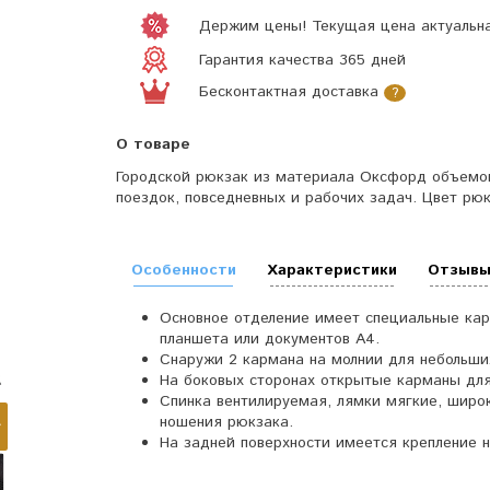
Держим цены! Текущая цена актуальна
Гарантия качества 365 дней
Бесконтактная доставка
?
О товаре
Городской рюкзак из материала Оксфорд объемом 
поездок, повседневных и рабочих задач. Цвет рюк
Особенности
Характеристики
Отзывы
Основное отделение имеет специальные карм
планшета или документов А4.
Снаружи 2 кармана на молнии для небольши
На боковых сторонах открытые карманы для
Спинка вентилируемая, лямки мягкие, широ
ношения рюкзака.
На задней поверхности имеется крепление н