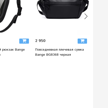
2 950
4 280
 рюкзак Bange
Повседневная плечевая сумка
Поясная
й
Bange BG8368 черная
серая