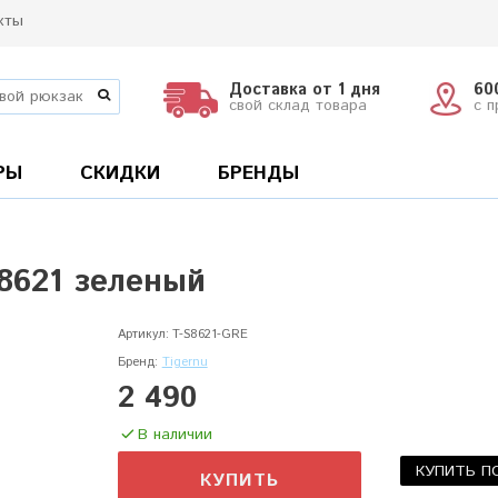
кты
Доставка от 1 дня
60
свой склад товара
с 
РЫ
СКИДКИ
БРЕНДЫ
S8621 зеленый
Артикул:
T-S8621-GRE
Бренд:
Tigernu
2 490
В наличии
КУПИТЬ П
КУПИТЬ