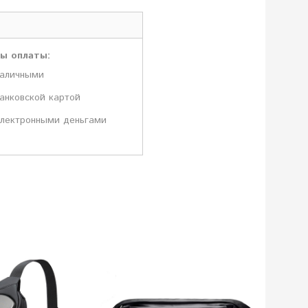
ы оплаты:
аличными
анковской картой
лектронными деньгами
Нет в н