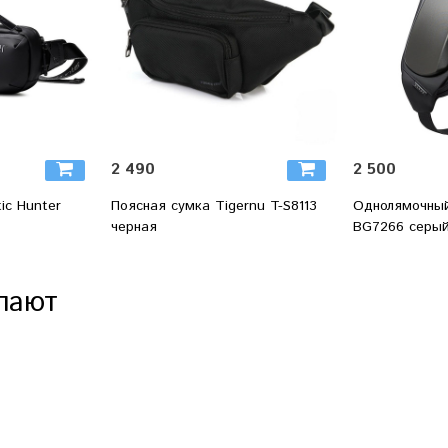
2 490
2 500
ic Hunter
Поясная сумка Tigernu T-S8113
Однолямочный
черная
BG7266 серы
пают