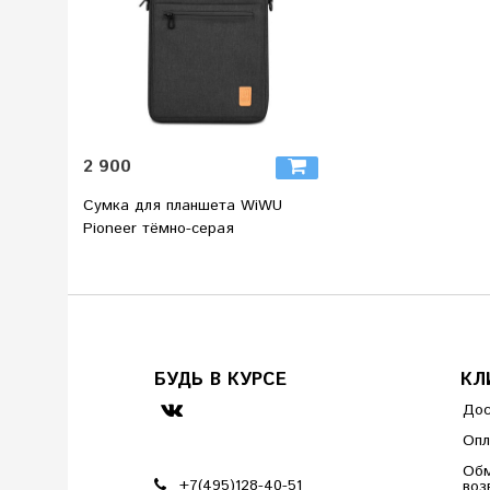
2 900
Сумка для планшета WiWU
Pioneer тёмно-серая
БУДЬ В КУРСЕ
КЛ
Дос
Опл
Обм
+7(495)128-40-51
воз