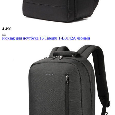
4 490
Рюкзак для ноутбука 16 Tigernu T-B3142A чёрный