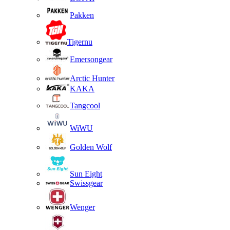
Pakken
Tigernu
Emersongear
Arctic Hunter
KAKA
Tangcool
WiWU
Golden Wolf
Sun Eight
Swissgear
Wenger