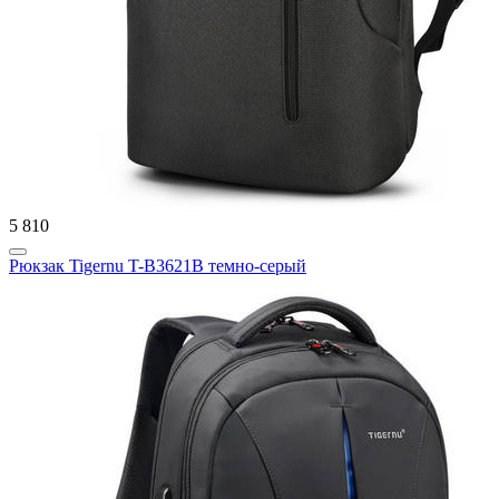
5 810
Рюкзак Tigernu T-B3621B темно-серый