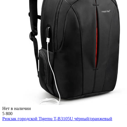
Нет в наличии
5 800
Рюкзак городской Tigernu T-B3105U чёрный/оранжевый