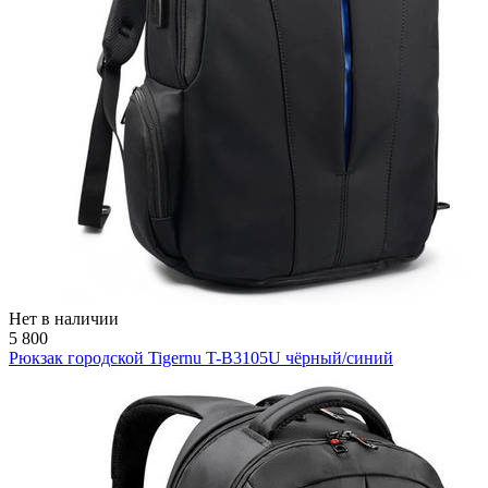
Нет в наличии
5 800
Рюкзак городской Tigernu T-B3105U чёрный/синий