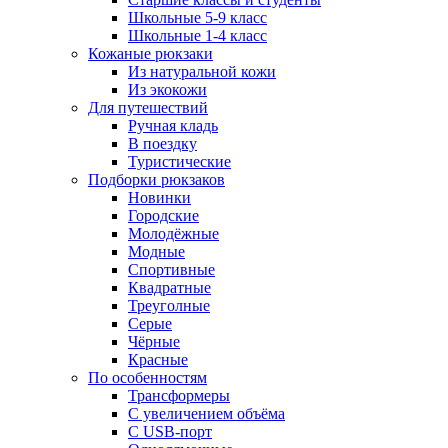
Школьные 5-9 класс
Школьные 1-4 класс
Кожаные рюкзаки
Из натуральной кожи
Из экокожи
Для путешествий
Ручная кладь
В поездку
Туристические
Подборки рюкзаков
Новинки
Городские
Молодёжные
Модные
Спортивные
Квадратные
Треуголные
Серые
Чёрные
Красные
По особенностям
Трансформеры
С увеличением объёма
С USB-порт