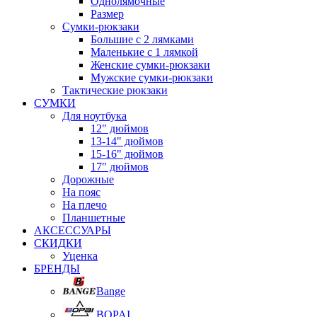
Однолямочные
Размер
Сумки-рюкзаки
Большие с 2 лямками
Маленькие с 1 лямкой
Женские сумки-рюкзаки
Мужские сумки-рюкзаки
Тактические рюкзаки
СУМКИ
Для ноутбука
12" дюймов
13-14" дюймов
15-16" дюймов
17" дюймов
Дорожные
На пояс
На плечо
Планшетные
АКСЕССУАРЫ
СКИДКИ
Уценка
БРЕНДЫ
Bange
BOPAI