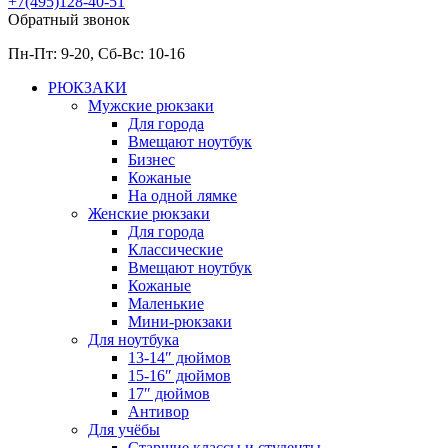
+7(495)128-40-51
Обратный звонок
Пн-Пт: 9-20, Сб-
Вс: 10-
16
РЮКЗАКИ
Мужские рюкзаки
Для города
Вмещают ноутбук
Бизнес
Кожаные
На одной лямке
Женские рюкзаки
Для города
Классические
Вмещают ноутбук
Кожаные
Маленькие
Мини-рюкзаки
Для ноутбука
13-14″ дюймов
15-16″ дюймов
17″ дюймов
Антивор
Для учёбы
Старшие классы и студенты