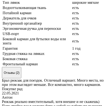
Тип лямок
широкие мягкие
Водоотталкивающая ткань
есть
Потайной карман
есть
Держатель для очков
есть
Внутренний органайзер
есть
Эргономичная ручка для переноски
есть
USB-порт
есть
Боковой карман для бутылки воды или
есть
зонта
Гарантия
1 год
Грудная стяжка на лямках
есть
Боковая стяжка
есть
Фронтальный карман
есть
Отзывы (2)
Брал рюкзак для поездок. Отличный вариант. Много места, но
при этом выглядит меньше. Все компактно, много карманов.
Покупке рад
22.05.2021
Антон
Рюкзак реально вместительный, хотя внешне и не скажешь)
Пару-тройку раз в неделю беру с собой на работу по выездам