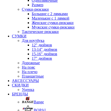
Однолямочные
Размер
Сумки-рюкзаки
Большие с 2 лямками
Маленькие с 1 лямкой
Женские сумки-рюкзаки
Мужские сумки-рюкзаки
Тактические рюкзаки
СУМКИ
Для ноутбука
12" дюймов
13-14" дюймов
15-16" дюймов
17" дюймов
Дорожные
На пояс
На плечо
Планшетные
АКСЕССУАРЫ
СКИДКИ
Уценка
БРЕНДЫ
Bange
BOPAI