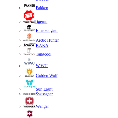
Pakken
Tigernu
Emersongear
Arctic Hunter
KAKA
Tangcool
WiWU
Golden Wolf
Sun Eight
Swissgear
Wenger