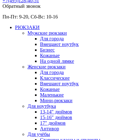
+7(495)128-40-51
Обратный звонок
Пн-Пт: 9-20, Сб-
Вс: 10-
16
РЮКЗАКИ
Мужские рюкзаки
Для города
Вмещают ноутбук
Бизнес
Кожаные
На одной лямке
Женские рюкзаки
Для города
Классические
Вмещают ноутбук
Кожаные
Маленькие
Мини-рюкзаки
Для ноутбука
13-14″ дюймов
15-16″ дюймов
17″ дюймов
Антивор
Для учёбы
Старшие классы и студенты