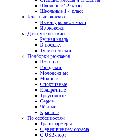
Школьные 5-9 класс
Школьные 1-4 класс
Кожаные рюкзаки
Из натуральной кожи
Из экокожи
Для путешествий
Ручная кладь
В поездку
Туристические
Подборки рюкзаков
Новинки
Городские
Молодёжные
Модные
Спортивные
Квадратные
Треуголные
Серые
Чёрные
Красные
По особенностям
Трансформеры
С увеличением объёма
С USB-порт