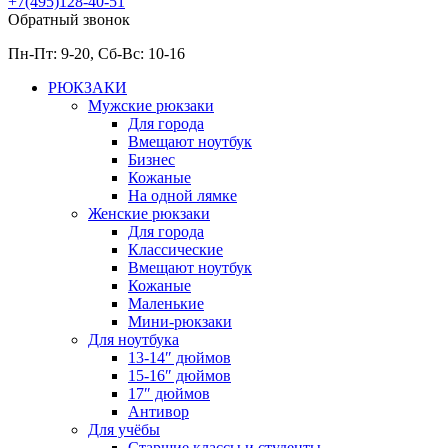
+7(495)128-40-51
Обратный звонок
Пн-Пт: 9-20, Сб-
Вс: 10-
16
РЮКЗАКИ
Мужские рюкзаки
Для города
Вмещают ноутбук
Бизнес
Кожаные
На одной лямке
Женские рюкзаки
Для города
Классические
Вмещают ноутбук
Кожаные
Маленькие
Мини-рюкзаки
Для ноутбука
13-14″ дюймов
15-16″ дюймов
17″ дюймов
Антивор
Для учёбы
Старшие классы и студенты