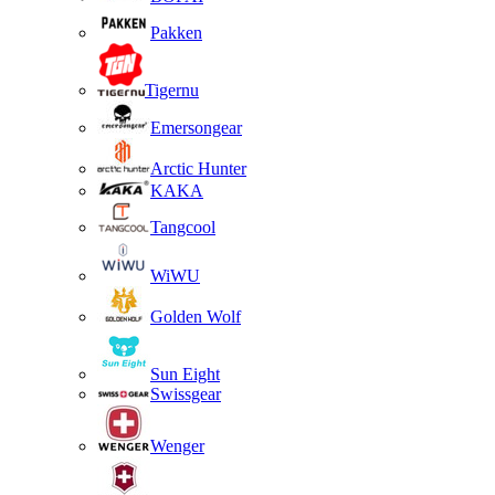
Pakken
Tigernu
Emersongear
Arctic Hunter
KAKA
Tangcool
WiWU
Golden Wolf
Sun Eight
Swissgear
Wenger