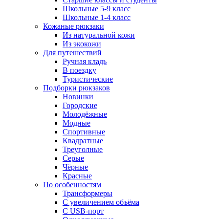
Школьные 5-9 класс
Школьные 1-4 класс
Кожаные рюкзаки
Из натуральной кожи
Из экокожи
Для путешествий
Ручная кладь
В поездку
Туристические
Подборки рюкзаков
Новинки
Городские
Молодёжные
Модные
Спортивные
Квадратные
Треуголные
Серые
Чёрные
Красные
По особенностям
Трансформеры
С увеличением объёма
С USB-порт