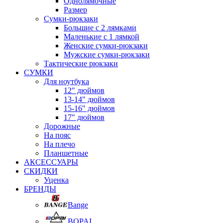
Однолямочные
Размер
Сумки-рюкзаки
Большие с 2 лямками
Маленькие с 1 лямкой
Женские сумки-рюкзаки
Мужские сумки-рюкзаки
Тактические рюкзаки
СУМКИ
Для ноутбука
12" дюймов
13-14" дюймов
15-16" дюймов
17" дюймов
Дорожные
На пояс
На плечо
Планшетные
АКСЕССУАРЫ
СКИДКИ
Уценка
БРЕНДЫ
Bange
BOPAI