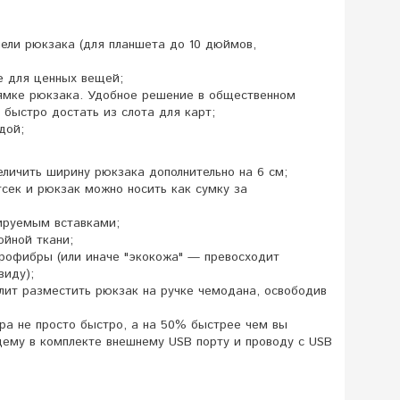
ели рюкзака (для планшета до 10 дюймов,
е для ценных вещей;
ямке рюкзака. Удобное решение в общественном
 быстро достать из слота для карт;
дой;
личить ширину рюкзака дополнительно на 6 см;
сек и рюкзак можно носить как сумку за
ируемым вставками;
йной ткани;
крофибры (или иначе "экокожа" — превосходит
виду);
лит разместить рюкзак на ручке чемодана, освободив
ра не просто быстро, а на 50% быстрее чем вы
ему в комплекте внешнему USB порту и проводу с USB