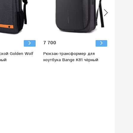
7 700
9 200
ской Golden Wolf
Рюкзак-трансформер для
Рюкзак-а
ный
ноутбука Bange K81 чёрный
расшире