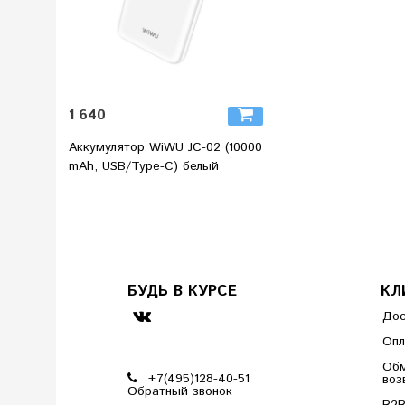
1 640
Аккумулятор WiWU JC-02 (10000
mAh, USB/Type-C) белый
БУДЬ В КУРСЕ
КЛ
Дос
Опл
Обм
+7(495)128-40-51
воз
Обратный звонок