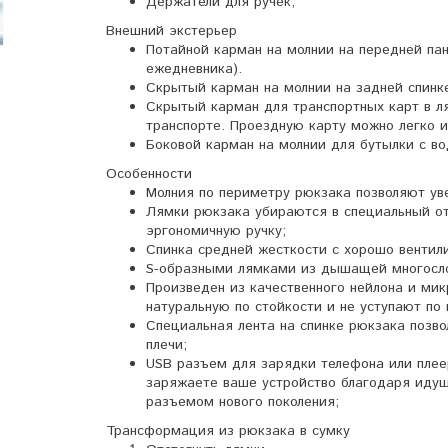
Держатели для ручек;
Внешний экстерьер
Потайной карман на молнии на передней пан
ежедневника).
Скрытый карман на молнии на задней спинк
Скрытый карман для транспортных карт в л
транспорте. Проездную карту можно легко и
Боковой карман на молнии для бутылки с во
Особенности
Молния по периметру рюкзака позволяют уве
Лямки рюкзака убираются в специальный от
эргономичную ручку;
Спинка средней жесткости с хорошо вентил
S-образными лямками из дышащей многосло
Произведен из качественного нейлона и ми
натуральную по стойкости и не уступают по 
Специальная лента на спинке рюкзака позво
плечи;
USB разъем для зарядки телефона или плее
заряжаете ваше устройство благодаря идущ
разъемом нового поколения;
Трансформация из рюкзака в сумку