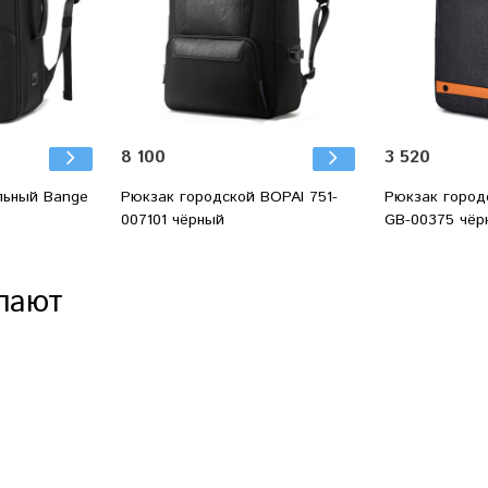
8 100
3 520
льный Bange
Рюкзак городской BOPAI 751-
Рюкзак город
007101 чёрный
GB-00375 чёр
пают