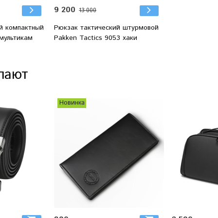
9 200
13 000
й компактный
Рюкзак тактический штурмовой
мультикам
Pakken Tactics 9053 хаки
пают
Новинка