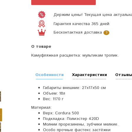
Держим цены! Текущая цена актуальна
Гарантия качества 365 дней
Бесконтактная доставка
?
О товаре
Камуфляжная расцветка: мультикам тропик.
Особенности
Характеристики
Отзывы
Габариты внешние: 27х17х50 см
Объем: 18л
Вес: 1170 г
Материал:
Верх:
Cordura 500
Подкладка: Полиэстер 420D
Молнии прорезинены, зубчики мелкие.
Особо прочные фастекс застёжки