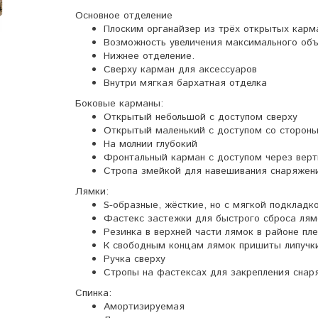
Основное отделение
Плоским органайзер из трёх открытых карм
Возможность увеличения максимального об
Нижнее отделение.
Сверху карман для аксессуаров
Внутри мягкая бархатная отделка
Боковые карманы:
Открытый небольшой с доступом сверху
Открытый маленький с доступом со сторон
На молнии глубокий
Фронтальный карман с доступом через вер
Стропа змейкой для навешивания снаряжен
Лямки:
S-образные, жёсткие, но с мягкой подкладк
Фастекс застежки для быстрого сброса лям
Резинка в верхней части лямок в районе пл
К свободным концам лямок пришиты липучки
Ручка сверху
Стропы на фастексах для закрепления снар
Спинка:
Амортизируемая