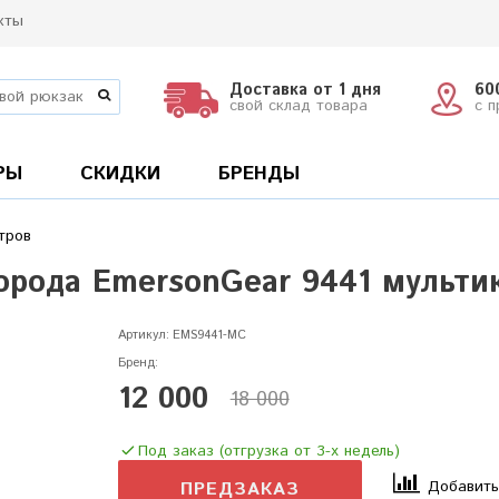
кты
Доставка от 1 дня
60
свой склад товара
с 
РЫ
СКИДКИ
БРЕНДЫ
тров
орода EmersonGear 9441 мульти
Артикул:
EMS9441-MC
Бренд:
12 000
18 000
Под заказ (отгрузка от 3-х недель)
Добавить
ПРЕДЗАКАЗ