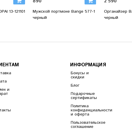
890
2 590
AI 13-121101
Мужской портмоне Bange 577-1
Органайзер B
черный
черный
ИЕНТАМ
ИНФОРМАЦИЯ
тавка
Бонусы и
скидки
ата
Блог
ен и
врат
Подарочные
сертификаты
B
Политика
такты
конфиденциальности
и оферта
Пользовательское
соглашение