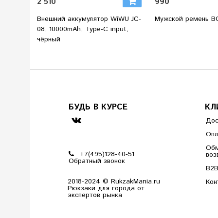
2 510
990
Внешний аккумулятор WiWU JC-
Мужской ремень BOP
08, 10000mAh, Type-C input,
чёрный
БУДЬ В КУРСЕ
КЛ
Дос
Опл
Обм
+7(495)128-40-51
воз
Обратный звонок
B2
2018-2024 © RukzakMania.ru
Кон
Рюкзаки для города от
экспертов рынка