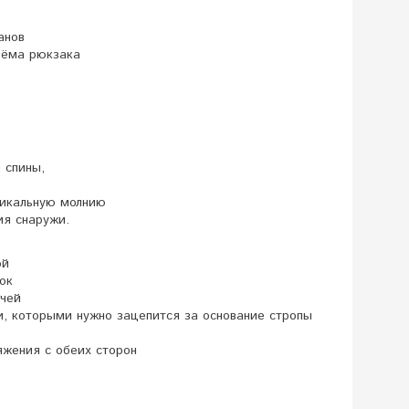
анов
ъёма рюкзака
ы спины,
тикальную молнию
ия снаружи.
ой
ок
ечей
, которыми нужно зацепится за основание стропы
яжения с обеих сторон