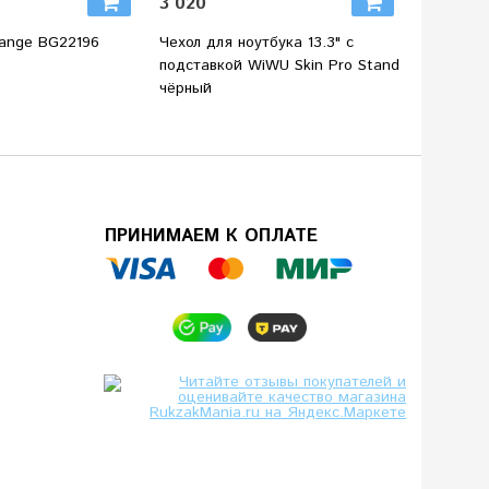
3 020
3 770
ange BG22196
Чехол для ноутбука 13.3" с
Стилус 
подставкой WiWU Skin Pro Stand
Pencil M
чёрный
ПРИНИМАЕМ К ОПЛАТЕ