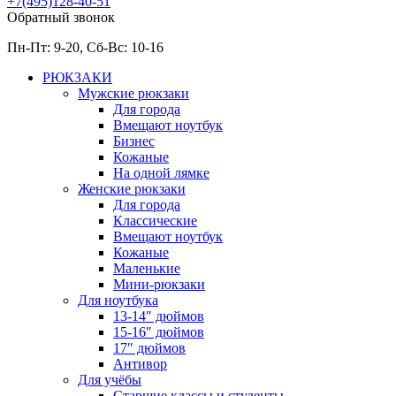
+7(495)128-40-51
Обратный звонок
Пн-Пт: 9-20, Сб-
Вс: 10-
16
РЮКЗАКИ
Мужские рюкзаки
Для города
Вмещают ноутбук
Бизнес
Кожаные
На одной лямке
Женские рюкзаки
Для города
Классические
Вмещают ноутбук
Кожаные
Маленькие
Мини-рюкзаки
Для ноутбука
13-14″ дюймов
15-16″ дюймов
17″ дюймов
Антивор
Для учёбы
Старшие классы и студенты