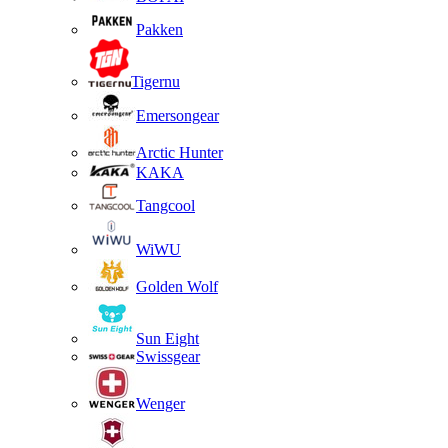
Pakken
Tigernu
Emersongear
Arctic Hunter
KAKA
Tangcool
WiWU
Golden Wolf
Sun Eight
Swissgear
Wenger