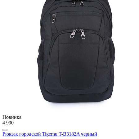
Новинка
4 990
Рюкзак городской Tigernu T-B3182A черный