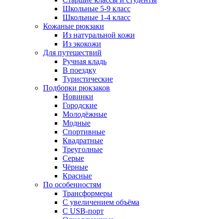
Школьные 5-9 класс
Школьные 1-4 класс
Кожаные рюкзаки
Из натуральной кожи
Из экокожи
Для путешествий
Ручная кладь
В поездку
Туристические
Подборки рюкзаков
Новинки
Городские
Молодёжные
Модные
Спортивные
Квадратные
Треуголные
Серые
Чёрные
Красные
По особенностям
Трансформеры
С увеличением объёма
С USB-порт