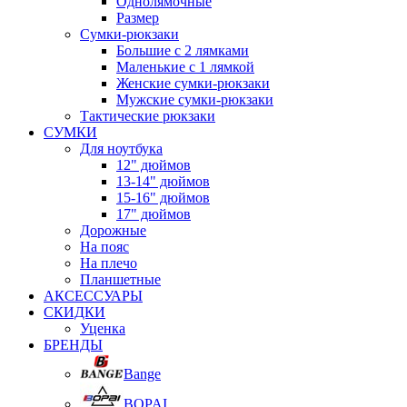
Однолямочные
Размер
Сумки-рюкзаки
Большие с 2 лямками
Маленькие с 1 лямкой
Женские сумки-рюкзаки
Мужские сумки-рюкзаки
Тактические рюкзаки
СУМКИ
Для ноутбука
12" дюймов
13-14" дюймов
15-16" дюймов
17" дюймов
Дорожные
На пояс
На плечо
Планшетные
АКСЕССУАРЫ
СКИДКИ
Уценка
БРЕНДЫ
Bange
BOPAI